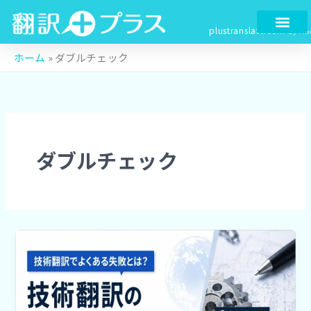
検
内
索
容
plustranslate.com
by Fin
を
ス
ホーム
»
ダブルチェック
キ
ッ
プ
ダブルチェック