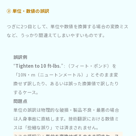
②
単位・数値の誤訳
つぎに2つ目として、単位や数値を換算する場合の変換ミス
など、うっかり間違えてしまいやすいものです。
誤訳例
“
Tighten to 10 ft-lbs.
” : （フィート・ポンド）を
「10N・m（ニュートンメートル）」とそのまま変
換せず訳したり、あるいは誤った換算値で訳したり
するケース。
問題点
単位の誤訳は物理的な破損・製品不良・最悪の場合
は人身事故に直結します。技術翻訳における数値ミ
スは「些細な誤り」では済まされません。