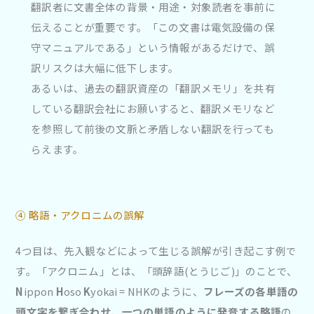
翻訳者に文書全体の背景・用途・対象読者を事前に
伝えることが重要です。「この文書は電気設備の保
守マニュアルである」という情報があるだけで、誤
訳リスクは大幅に低下します。
あるいは、過去の翻訳資産の「翻訳メモリ」を共有
している翻訳会社にお願いすると、翻訳メモリなど
を参照して前後の文脈と矛盾しない翻訳を行っても
らえます。
④ 略語・アクロニムの誤解
4つ目は、先入観などによって生じる誤解が引き起こす例で
す。「アクロニム」とは、「頭辞語(とうじご)」のことで、
N
ippon
H
oso
K
yokai = NHKのように、
フレーズの各単語の
頭文字を繋ぎ合わせ、一つの単語のように発音する略語
の