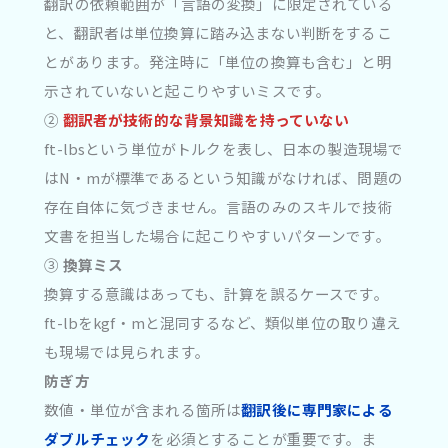
翻訳の依頼範囲が「言語の変換」に限定されている
と、翻訳者は単位換算に踏み込まない判断をするこ
とがあります。発注時に「単位の換算も含む」と明
示されていないと起こりやすいミスです。
②
翻訳者が技術的な背景知識を持っていない
ft-lbsという単位がトルクを表し、日本の製造現場で
はN・mが標準であるという知識がなければ、問題の
存在自体に気づきません。言語のみのスキルで技術
文書を担当した場合に起こりやすいパターンです。
③
換算ミス
換算する意識はあっても、計算を誤るケースです。
ft-lbをkgf・mと混同するなど、類似単位の取り違え
も現場では見られます。
防ぎ方
数値・単位が含まれる箇所は
翻訳後に専門家による
ダブルチェック
を必須とすることが重要です。ま