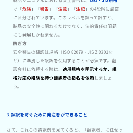
製品マニュアルにおける安全警告は、
ISO・JIS規格
で「
危険
」「
警告
」「
注意
」「
注記
」の4段階に厳密
に区分されています。このレベルを誤って訳すと、
製品の安全性に関わるだけでなく、法的責任の問題
にも発展しかねません。
防ぎ方
安全警告の翻訳は規格（ISO 82079・JIS Z 8301な
ど）に準拠した訳語を使用することが必須です。翻
訳会社に依頼する際は、
適用規格を明示するか、規
格対応の経験を持つ翻訳者の指名を依頼
しましょ
う。
3.
誤訳を防ぐために発注者ができること
さて、これらの誤訳例を見てくると、「翻訳者」に任せっ