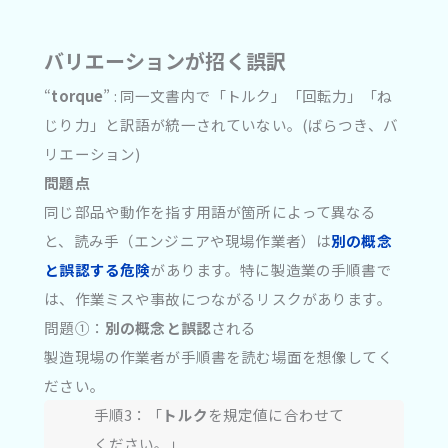
バリエーションが招く誤訳
“
torque
” : 同一文書内で「トルク」「回転力」「ね
じり力」と訳語が統一されていない。(ばらつき、バ
リエーション)
問題点
同じ部品や動作を指す用語が箇所によって異なる
と、読み手（エンジニアや現場作業者）は
別の概念
と誤認する危険
があります。特に製造業の手順書で
は、作業ミスや事故につながるリスクがあります。
問題①：
別の概念と誤認
される
製造現場の作業者が手順書を読む場面を想像してく
ださい。
手順3：「
トルク
を規定値に合わせて
ください。」