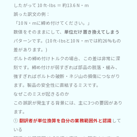
したがって 10 ft-lbs ＝ 約13.6 N・m
誤った訳文の例：
「10 N・mに締め付けてください。」
数値をそのままにして、
単位だけ置き換えてしまう
パターンです。(10 ft-lbsと10 N・mでは約26%もの
差があります。)
ボルトの締め付けトルクの場合、この差は非常に深
刻です。締め付けが弱すぎれば部品の脱落・緩み、
強すぎればボルトの破断・ネジ山の損傷につながり
ます。製品の安全性に直結するミスです。
なぜこのミスが起きるのか
この誤訳が発生する背景には、主に3つの要因があり
ます。
①
翻訳者が単位換算を自分の業務範囲外と認識
して
いる