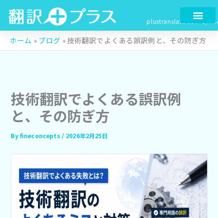
検
内
索
容
plustranslate.com
by Fin
を
ス
ホーム
»
ブログ
»
技術翻訳でよくある誤訳例と、その防ぎ方
キ
ッ
プ
技術翻訳でよくある誤訳例
と、その防ぎ方
By
fineconcepts
/
2026年2月25日