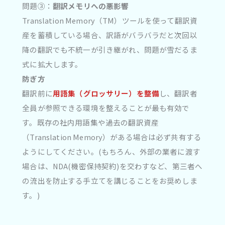
問題③：
翻訳メモリへの悪影響
Translation Memory（TM）ツールを使って翻訳資
産を蓄積している場合、訳語がバラバラだと次回以
降の翻訳でも不統一が引き継がれ、問題が雪だるま
式に拡大します。
防ぎ方
翻訳前に
用語集（グロッサリー）を整備
し、翻訳者
全員が参照できる環境を整えることが最も有効で
す。既存の社内用語集や過去の翻訳資産
（Translation Memory）がある場合は必ず共有する
ようにしてください。(もちろん、外部の業者に渡す
場合は、NDA(機密保持契約)を交わすなど、第三者へ
の流出を防止する手立てを講じることをお奨めしま
す。)