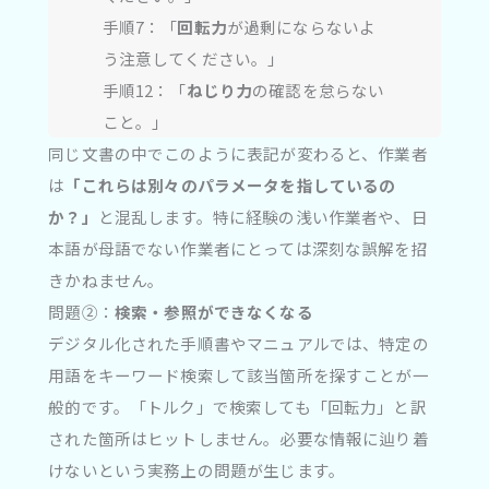
手順7：「
回転力
が過剰にならないよ
う注意してください。」
手順12：「
ねじり力
の確認を怠らない
こと。」
同じ文書の中でこのように表記が変わると、作業者
は
「これらは別々のパラメータを指しているの
か？」
と混乱します。特に経験の浅い作業者や、日
本語が母語でない作業者にとっては深刻な誤解を招
きかねません。
問題②：
検索・参照ができなくなる
デジタル化された手順書やマニュアルでは、特定の
用語をキーワード検索して該当箇所を探すことが一
般的です。「トルク」で検索しても「回転力」と訳
された箇所はヒットしません。必要な情報に辿り着
けないという実務上の問題が生じます。