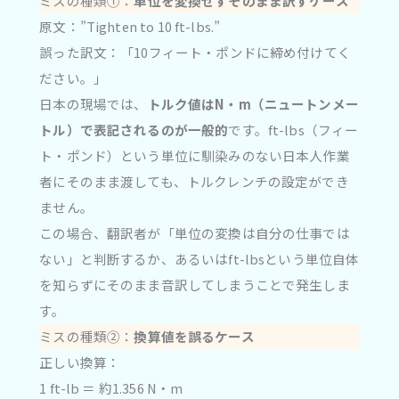
ミスの種類①：
単位を変換せずそのまま訳すケース
原文：”Tighten to 10 ft-lbs.”
誤った訳文：「10フィート・ポンドに締め付けてく
ださい。」
日本の現場では、
トルク値はN・m（ニュートンメー
トル）で表記されるのが一般的
です。ft-lbs（フィー
ト・ポンド）という単位に馴染みのない日本人作業
者にそのまま渡しても、トルクレンチの設定ができ
ません。
この場合、翻訳者が「単位の変換は自分の仕事では
ない」と判断するか、あるいはft-lbsという単位自体
を知らずにそのまま音訳してしまうことで発生しま
す。
ミスの種類②：
換算値を誤るケース
正しい換算：
1 ft-lb ＝ 約1.356 N・m