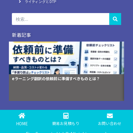
ライティングとDTP
検
索
新着記事
コンプライアンス研修資料の英訳が「伝わらない」3つの理由
翻
編)
HOME
簡易お見積もり
お問い合わせ