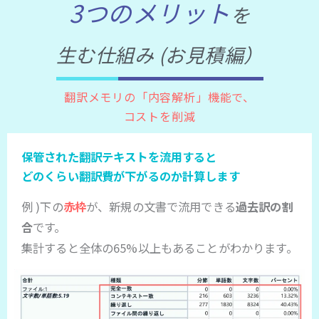
3つのメリット
を
生む仕組み (お見積編）
翻訳メモリの「内容解析」機能で、
コストを削減
保管された翻訳テキストを流用すると
どのくらい翻訳費が下がるのか計算します
例 )下の
赤枠
が、新規の文書で流用できる
過去訳の割
合
です。
集計すると全体の65%以上もあることがわかります。