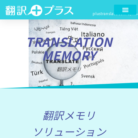
内
容
plustranslate.com
by Fin
を
ス
キ
TRANSLATION
ッ
プ
MEMORY
翻訳メモリ
翻訳メモリ
ソリューション