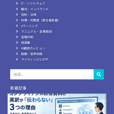
IT・ソフトウェア
観光・インバウンド
契約・法律
財務・IR関連（統合報告書）
eラーニング
マニュアル・各種取説
各種印刷
用語集
AI翻訳のレビュー
動画・音声収録
ライティングとDTP
検
索
新着記事