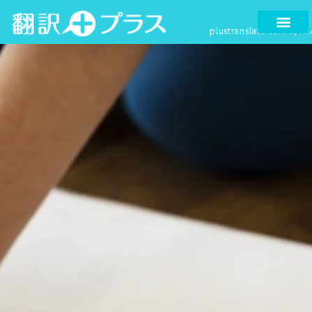
内
容
plustranslate.com
by Fin
を
ス
キ
ッ
プ