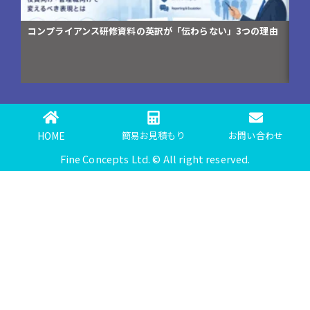
コンプライアンス研修資料の英訳が「伝わらない」3つの理由
翻
編)
HOME
簡易お見積もり
お問い合わせ
Fine Concepts Ltd. © All right reserved.