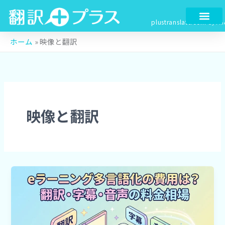
検
内
索
容
plustranslate.com
by Fin
を
ス
ホーム
»
映像と翻訳
キ
ッ
プ
映像と翻訳