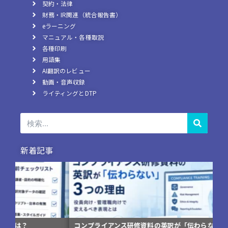
契約・法律
財務・IR関連（統合報告書）
eラーニング
マニュアル・各種取説
各種印刷
用語集
AI翻訳のレビュー
動画・音声収録
ライティングとDTP
検
索
新着記事
コンプライアンス研修資料の英訳が「伝わらない」3つの理由
翻