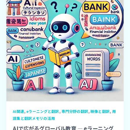
,
,
,
,
AI関連
eラーニングと翻訳
専門分野の翻訳
映像と翻訳
用
語集と翻訳メモリの活用
AIで広がるグローバル教育 ― eラーニング