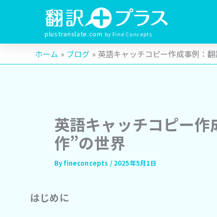
内
容
を
plustranslate.com
by Fine Concepts
ス
ホーム
»
ブログ
»
英語キャッチコピー作成事例：翻
キ
ッ
プ
英語キャッチコピー作
作”の世界
By
fineconcepts
/
2025年5月1日
はじめに