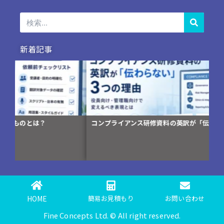
検
索
新着記事
コンプライアンス研修資料の英訳が「伝わらない」3つの理由
翻
編)
HOME
簡易お見積もり
お問い合わせ
Fine Concepts Ltd. © All right reserved.