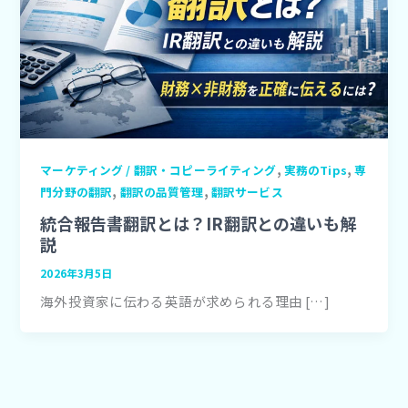
,
,
マーケティング / 翻訳・コピーライティング
実務のTips
専
,
,
門分野の翻訳
翻訳の品質管理
翻訳サービス
統合報告書翻訳とは？IR翻訳との違いも解
説
2026年3月5日
海外投資家に伝わる英語が求められる理由 […]