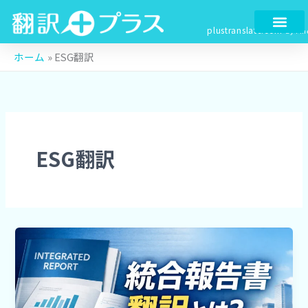
検
内
索
容
plustranslate.com
by Fin
を
ス
ホーム
»
ESG翻訳
キ
ッ
プ
ESG翻訳