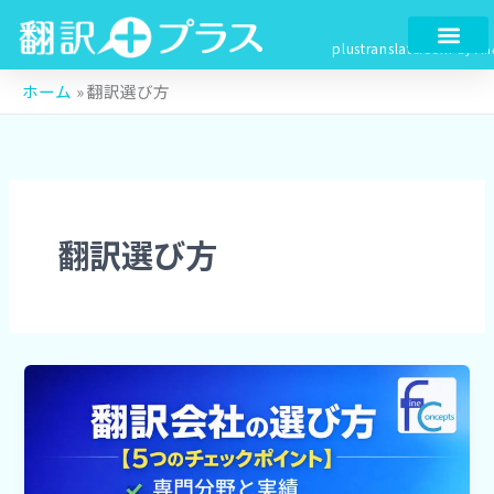
検
内
索
容
plustranslate.com
by Fin
を
ス
ホーム
»
翻訳選び方
キ
ッ
プ
翻訳選び方