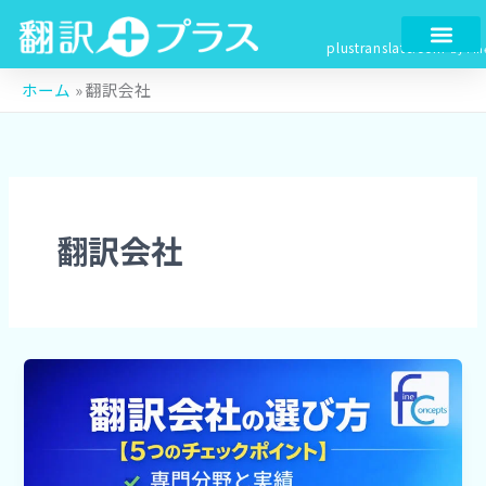
検
内
索
容
plustranslate.com
by Fin
を
ス
ホーム
»
翻訳会社
キ
ッ
プ
翻訳会社