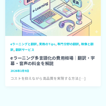
,
,
,
eラーニングと翻訳
実務のTips
専門分野の翻訳
映像と翻
,
訳
翻訳サービス
eラーニング多言語化の費用相場｜翻訳・字
幕・音声の料金を解説
2026年3月9日
コストを抑えながら高品質を実現する方法 […]