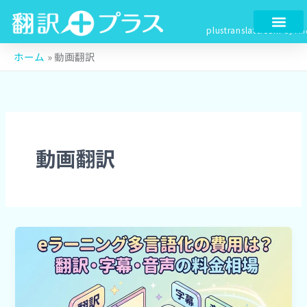
検
内
索
容
plustranslate.com
by Fin
を
ス
ホーム
»
動画翻訳
キ
ッ
プ
動画翻訳