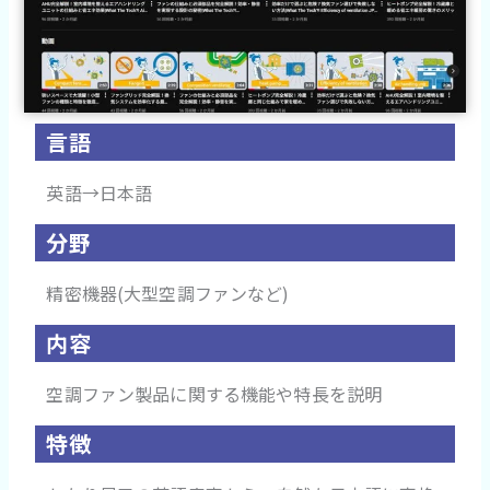
言語
英語→日本語
分野
精密機器(大型空調ファンなど)
内容
空調ファン製品に関する機能や特長を説明
特徴