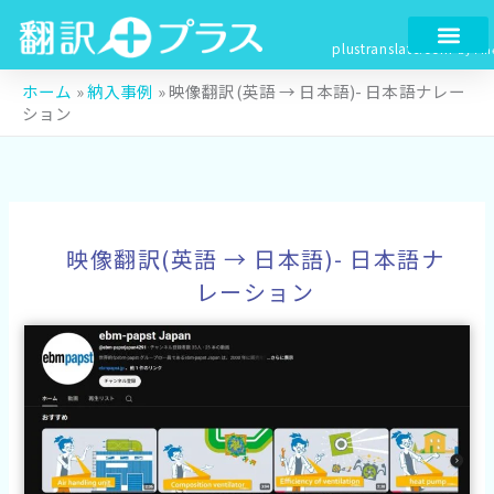
内
容
plustranslate.com
by Fin
を
ス
ホーム
»
納入事例
»
映像翻訳(英語 → 日本語)- 日本語ナレー
ション
キ
ッ
プ
映像翻訳(英語 → 日本語)- 日本語ナ
レーション