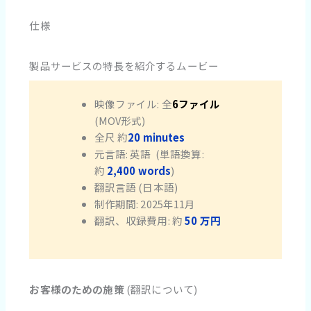
仕様
製品サービスの特長を紹介するムービー
映像ファイル: 全
6ファイル
(MOV形式)
全尺 約
20
minutes
元言語: 英語 (単語換算:
約
2,400
words
)
翻訳言語 (日本語)
制作期間: 2025年11月
翻訳、収録費用: 約
50 万円
お客様のための施策
(翻訳について)