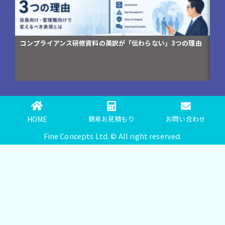
コンプライアンス研修資料の英訳が「伝わらない」3つの理由
翻
編)
HOME
簡易お見積もり
お問い合わせ
Fine Concepts Ltd. © All right reserved.