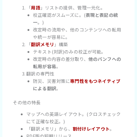
「
用語
」リストの提供、管理一元化。
校正確認がスムーズに。(
表現と表記の統
一
。)
改定時の流用や、他のコンテンツへの転用
や統一が容易に。
「
翻訳メモリ
」構築
テキスト(対訳)のみの校正が可能。
改定時の内容の差分取り、
他のパンフへの
転用が容易
。
翻訳の専門性
防災、災害対策に
専門性をもつネイティブ
による翻訳
。
その他の特長
マップへの英語レイアウト。(クロスチェック
にて正確な校正。)
「翻訳メモリ」から、
割付けレイアウト
。
PDF版の短期リリース