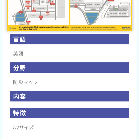
言語
英語
分野
防災マップ
内容
特徴
A2サイズ