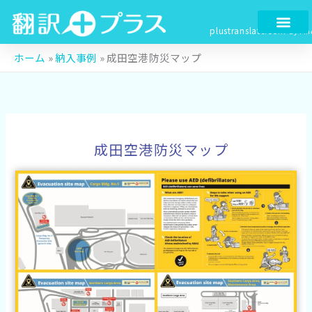
内
容
plustranslate.com
by Fin
を
ス
ホーム
»
納入事例
»
成田空港防災マップ
キ
ッ
プ
成田空港防災マップ