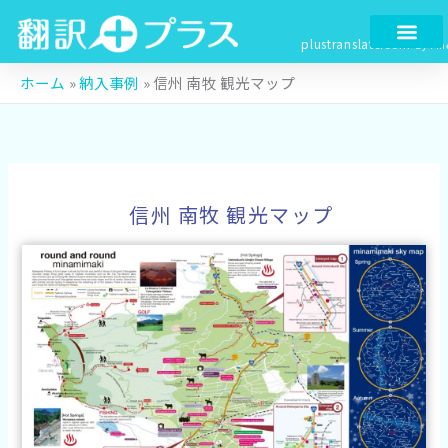
内
容
plustranslate.com
by Fin
を
ス
ホーム
»
納入事例
»
信州 南牧 観光マップ
キ
ッ
プ
信州 南牧 観光マップ