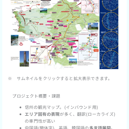
※ サムネイルをクリックすると拡大表示できます。
プロジェクト概要・課題
信州の観光マップ。(インバウンド用)
エリア固有の表現
が多く、翻訳(ローカライズ)
の専門性が高い
中国語(簡体字)、英語、韓国語の
多言語展開
。