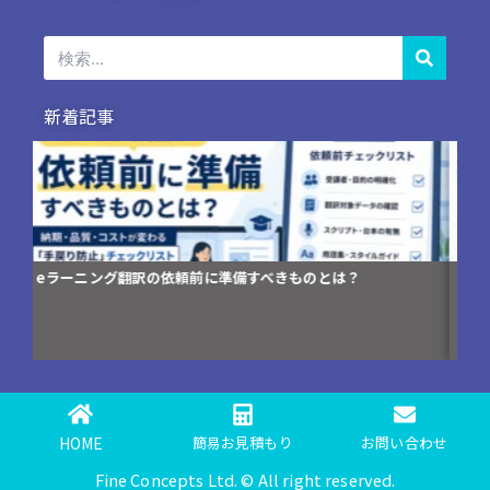
検
索
新着記事
コンプライアンス研修資料の英訳が「伝わらない」3つの理由
翻
編
HOME
簡易お見積もり
お問い合わせ
Fine Concepts Ltd. © All right reserved.