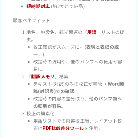
短納期対応
(約2か月で納品)
顧客ベネフィット
地名、施設名、観光関連の「
用語
」リストの提
供。
校正確認がスムーズに。(
表現と表記の統
一
。)
改定時の流用や、他のパンフへの転用が容
易に。
「
翻訳メモリ
」構築
テキスト(対訳)のみの校正が可能→
Word原
稿(対訳表)での確認
。
改定時の内容の差分取り、
他のパンフ類へ
の転用が容易
。
校正の簡素化
用語リストでの内容校正後、レイアウト校
正は
PDF比較差分ツール
を使用。